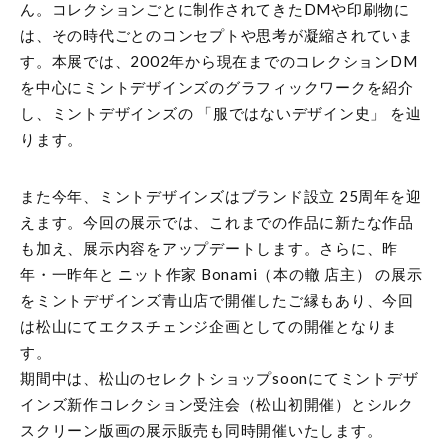
ん。コレクションごとに制作されてきたDMや印刷物に
は、その時代ごとのコンセプトや思考が凝縮されていま
す。本展では、2002年から現在までのコレクションDM
を中心にミントデザインズのグラフィックワークを紹介
し、ミントデザインズの 「服ではないデザイン史」 を辿
ります。
また今年、ミントデザインズはブランド設立 25周年を迎
えます。今回の展示では、これまでの作品に新たな作品
も加え、展示内容をアップデートします。さらに、昨
年・一昨年と ニット作家 Bonami（本の轍 店主） の展示
をミントデザインズ青山店で開催したご縁もあり、今回
は松山にてエクスチェンジ企画としての開催となりま
す。
期間中は、松山のセレクトショップsoonにてミントデザ
インズ新作コレクション受注会（松山初開催）とシルク
スクリーン版画の展示販売も同時開催いたします。